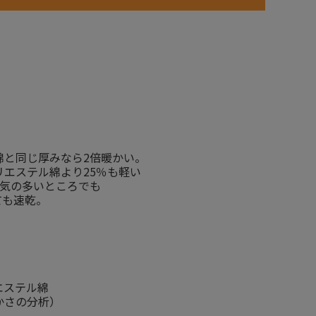
綿と同じ厚みなら2倍暖かい。
エステル綿より25％も軽い
湿気の多いところでも
も速乾。
エステル綿
かさの分析）