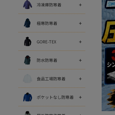
+
冷凍庫防寒着
+
極寒防寒着
+
GORE-TEX
+
防水防寒着
+
食品工場防寒着
+
ポケットなし防寒着