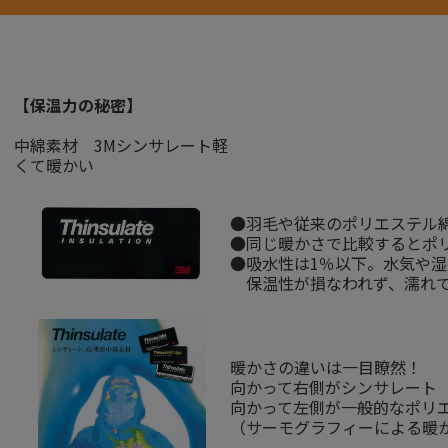
【保温力の秘密】
中綿素材
3Mシンサレート
軽
くて暖かい
●羽毛や従来のポリエステル
●同じ暖かさで比較するとポリ
●吸水性は1％以下。水気や
保温性が損なわれず、濡れて
暖かさの違いは一目瞭然！
向かって右側がシンサレート
向かって左側が一般的なポリ
（サーモグラフィーによる暖