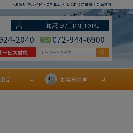
・お買い物ガイド
・会社概要
・よくあるご質問
・会員登録
__ITM_CNT__
様
点
/
__ITM_TOTAL
__
円
924-2040
072-944-6900
FAX
サービス対応
用品
お客様の声