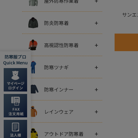
+
屋外防寒作業着
サンエ
+
防炎防寒着
+
高視認性防寒着
防寒服プロ
Quick Menu
+
防寒ツナギ
+
防寒インナー
+
レインウェア
+
アウトドア防寒着