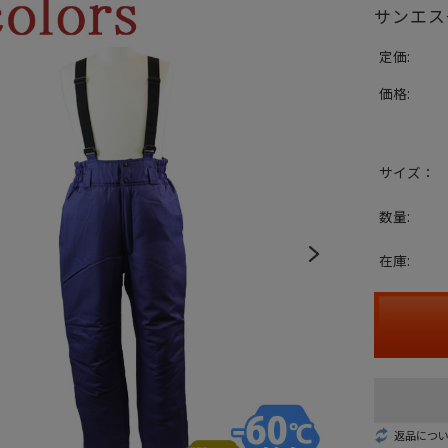
サンエス
定価:
価格:
サイズ：
数量:
在庫:
返品につ