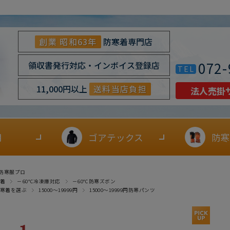
創業 昭和63年
防寒着専門店
072-
領収書発行対応・インボイス登録店
TEL
11,000円以上
送料当店負担
法人売掛
用
ゴアテックス
防寒
防寒服プロ
着
－60℃冷凍庫対応
－60℃防寒ズボン
寒着を選ぶ
15000～19999円
15000～19999円防寒パンツ