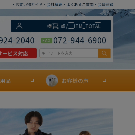
・お買い物ガイド
・会社概要
・よくあるご質問
・会員登録
__ITM_CNT__
様
点
/
__ITM_TOTAL
__
円
924-2040
072-944-6900
FAX
サービス対応
用品
お客様の声