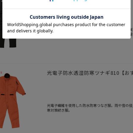
太陽光の熱エネルギーと遠赤外線の相乗効果で高い保
ィングで強力な撥水性を発揮するこだわりの冬用の屋
光電子防水透湿防寒ツナギ810【お
光電子繊維を使用した防水防寒つなぎ服。雨や雪の侵
寒対策続き服。