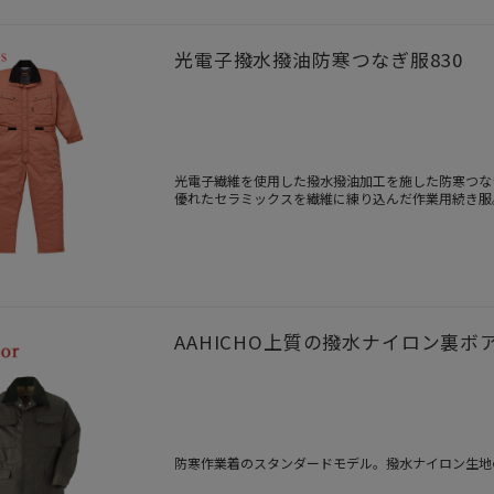
光電子撥水撥油防寒つなぎ服830
光電子繊維を使用した撥水撥油加工を施した防寒つな
優れたセラミックスを繊維に練り込んだ作業用続き服
AAHICHO上質の撥水ナイロン裏ボ
防寒作業着のスタンダードモデル。撥水ナイロン生地