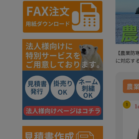
【農業防
に対応す
農