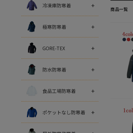
+
冷凍庫防寒着
商品一覧
+
極寒防寒着
+
GORE-TEX
+
防水防寒着
+
食品工場防寒着
+
ポケットなし防寒着