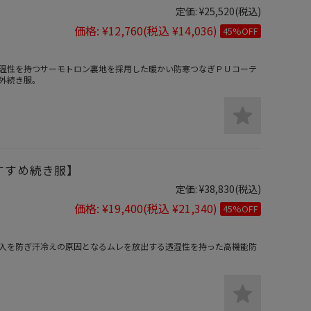
定価:
¥25,520
(税込)
価格:
¥12,760
(税込 ¥14,036)
45%OFF
温性を持つサーモトロン裏地を採用した暖かい防寒つなぎＰＵコーテ
外続き服。
すすめ続き服】
定価:
¥38,830
(税込)
価格:
¥19,400
(税込 ¥21,340)
45%OFF
入を防ぎ汗冷えの原因となるムレを放出する透湿性を持った高機能防