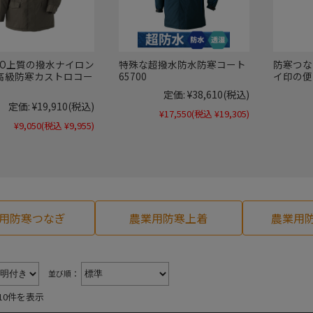
CHO上質の撥水ナイロン
特殊な超撥水防水防寒コート
防寒つな
 高級防寒カストロコー
65700
イ印の便
定価:
¥38,610
(税込)
定価:
¥19,910
(税込)
¥17,550
(税込 ¥19,305)
¥9,050
(税込 ¥9,955)
用防寒つなぎ
農業用防寒上着
農業用
並び順：
10件を表示