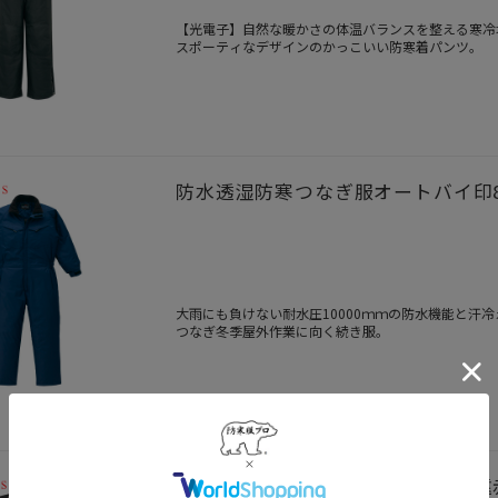
【光電子】自然な暖かさの体温バランスを整える寒冷
スポーティなデザインのかっこいい防寒着パンツ。
防水透湿防寒つなぎ服オートバイ印8
大雨にも負けない耐水圧10000ｍｍの防水機能と汗冷
つなぎ冬季屋外作業に向く続き服。
在庫切れ
防寒ツナギ太陽光熱エネルギーと遠赤