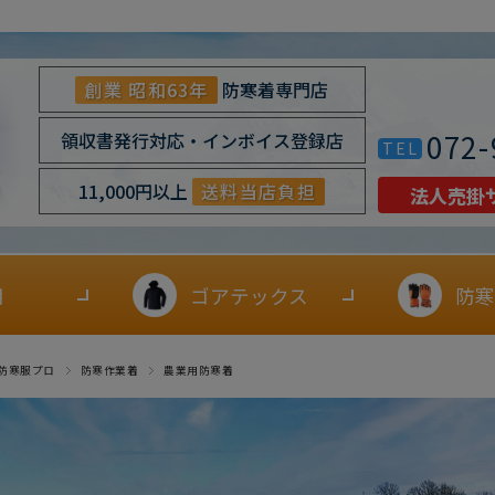
創業 昭和63年
防寒着専門店
072-
領収書発行対応・インボイス登録店
TEL
11,000円以上
送料当店負担
法人売掛
用
ゴアテックス
防寒
防寒服プロ
防寒作業着
農業用防寒着