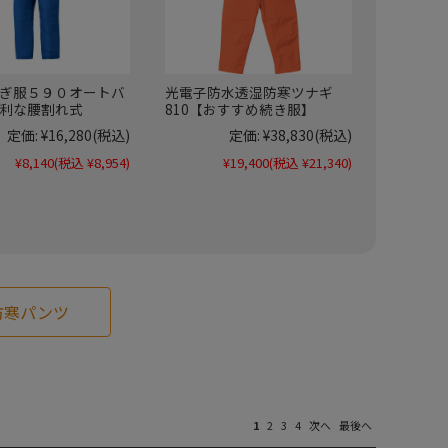
ぎ服５９０オートバ
光電子防水透湿防寒ツナギ
利な腰割れ式
810【おすすめ続き服】
定価:
¥16,280
(税込)
定価:
¥38,830
(税込)
¥8,140
(税込 ¥8,954)
¥19,400
(税込 ¥21,340)
防寒パンツ
1
2
3
4
次へ
最後へ