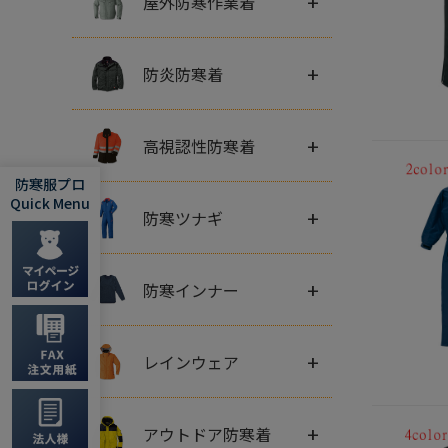
+
屋外防寒作業着
+
防炎防寒着
+
高視認性防寒着
防寒服プロ
Quick Menu
+
防寒ツナギ
+
防寒インナー
+
レインウェア
+
アウトドア防寒着