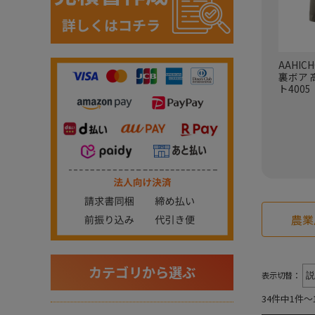
AAHI
裏ボア
ト4005
農業
カテゴリから選ぶ
表示切替：
34件中1件～