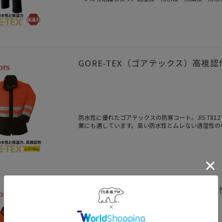
GORE-TEX（ゴアテックス）高視認
防水性に優れたゴアテックスの防寒コート。JIS T81
業にも適しています。高い防水性とムレない透湿性のG
の防寒ユニフォームです。
GORE-TEX（ゴアテックス）高視覚