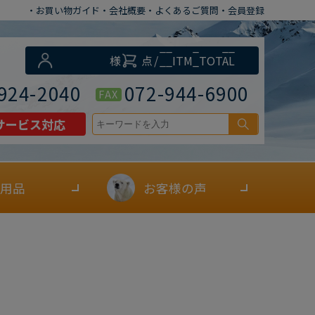
・お買い物ガイド
・会社概要
・よくあるご質問
・会員登録
__ITM_CNT__
様
点
/
__ITM_TOTAL
__
円
924-2040
072-944-6900
FAX
サービス対応
用品
お客様の声