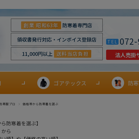
創業 昭和63年
防寒着専門店
072-
領収書発行対応・インボイス登録店
TEL
11,000円以上
送料当店負担
法人売掛
用
ゴアテックス
防寒
防寒服プロ
価格帯から防寒着を選ぶ
から防寒着を選ぶ】
」から
安い順】や【価格の高い順】