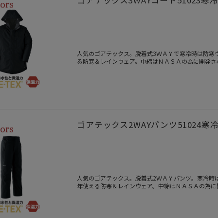
人気のゴアテックス。脱着式3ＷＡＹで寒冷時は防寒
る防寒＆レインウェア。中綿はＮＡＳＡの為に開発さ
ゴアテックス2WAYパンツ5102
人気のゴアテックス。脱着式2ＷＡＹパンツ。寒冷時
年使える防寒＆レインウェア。中綿はＮＡＳＡの為に