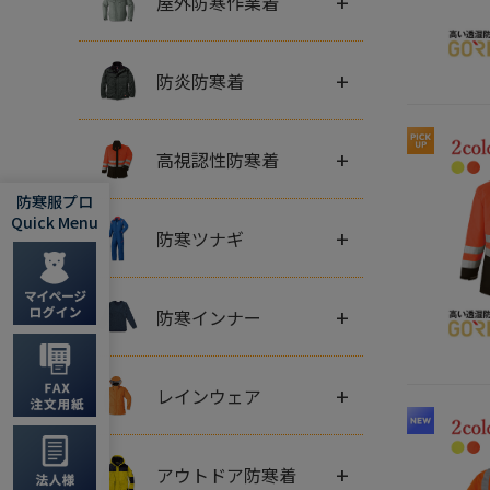
+
屋外防寒作業着
+
防炎防寒着
+
高視認性防寒着
防寒服プロ
Quick Menu
+
防寒ツナギ
+
防寒インナー
+
レインウェア
+
アウトドア防寒着