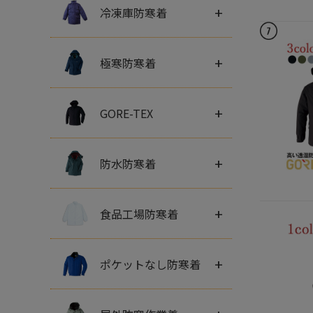
+
冷凍庫防寒着
+
極寒防寒着
+
GORE-TEX
+
防水防寒着
+
食品工場防寒着
+
ポケットなし防寒着