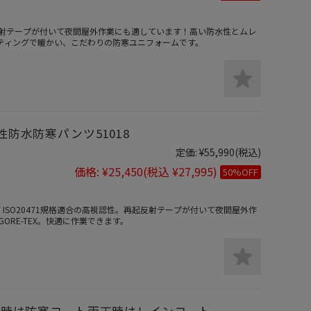
射テープが付いて夜間屋外作業にも適しています！高い防水性とムレ
キルティングで暖かい、こだわりの防寒ユニフォームです。
性防水防寒パンツ51018
定価:
¥55,990
(税込)
価格:
¥25,450
(税込 ¥27,995)
50%OFF
7 ISO20471規格適合の高視認性。再起反射テープが付いて夜間屋外作
RE-TEX。快適に作業できます。
寒冷時は防寒コート雨天時はレインコート