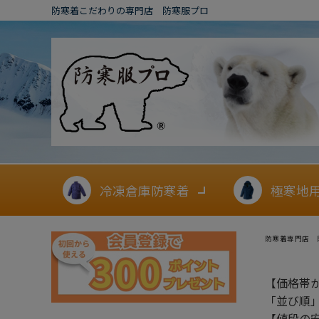
防寒着こだわりの専門店 防寒服プロ
冷凍倉庫防寒着
極寒地
防寒着専門店 
【価格帯
「並び順
【値段の