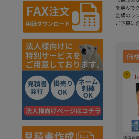
を選んで
金額のラ
ご予算に
価
冷凍倉