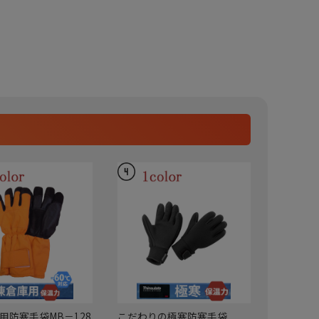
用防寒手袋MB－128
こだわりの極寒防寒手袋