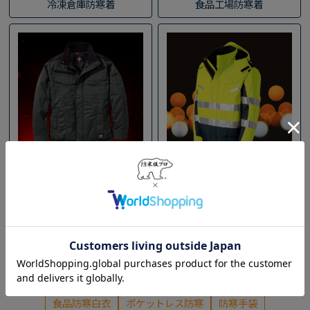
冷凍倉庫防寒着
食品工場防寒着
燃えない防炎防寒着
高視認性防寒着
最強防寒着
極寒防寒着
ゴアテックス
防水防寒着
防炎防寒着
防寒インナー
冷凍庫防寒着
－60℃冷凍庫防寒
－40℃冷凍庫防寒
－30℃冷凍庫防寒
食品防寒白衣
ポケットレス防寒
防寒手袋