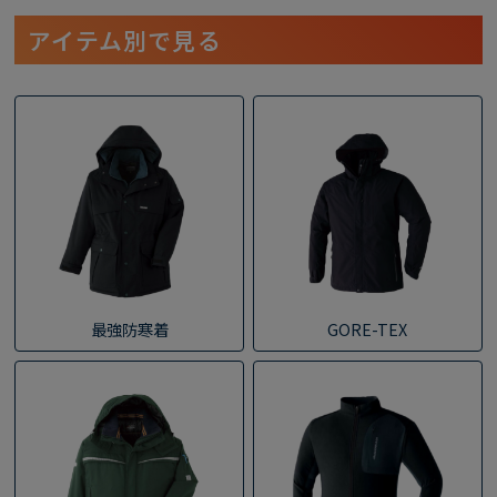
生
ており快適に作業していただけま
作業防寒着。反射パイピング付き。
防
す。中綿にこだわり有り。薄くて暖
防寒着内部には冷気の吹き込み防止
アイテム別で見る
仕
かい中綿の効果で体を動かしやすく
付き静電気帯電防止の防寒作業着。
ナ
なっています。ただ分厚いだけの防
る最
寒服ではございません。
最強防寒着
GORE-TEX