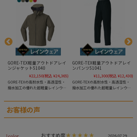
X
GORE-TEX軽量アウトドアレイ
GORE-TEX軽量アウトドアレイ
0
ンジャケット51040
ンパンツ51041
0)
¥22,150
(税込 ¥24,365)
¥11,300
(税込 ¥12,430)
性
GORE-TEXの高耐水性・高透湿性・
GORE-TEXの高耐水性・高透湿性・
を
撥水加工の優れた超軽量レインウェ
撥水加工の優れた超軽量レインウェ
ア。おしゃれなデザインでオン・オ
ア。おしゃれなデザインでオン・オ
ト
フ共に活躍するハイスペックレイン
フ共に活躍するハイスペックレイン
ウェア。
パンツ。
お客様の声
脂
く
おすすめ度
2026.07.29