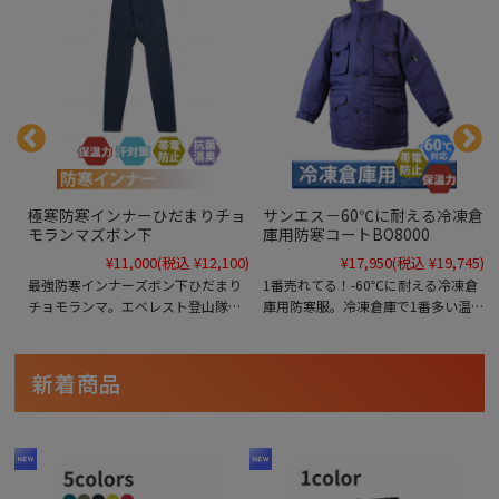
ョ
極寒防寒インナーひだまりチョ
サンエス－60℃に耐える冷凍倉
モランマズボン下
庫用防寒コートBO8000
0)
¥11,000
(税込 ¥12,100)
¥17,950
(税込 ¥19,745)
ま
最強防寒インナーズボン下ひだまり
1番売れてる！-60℃に耐える冷凍倉
隊
チョモランマ。エベレスト登山隊に
庫用防寒服。冷凍倉庫で1番多い温度
温
採用されている魔法瓶効果で保温力
帯-20℃～-30℃も、もちろん対応し
身
抜群で冷えの大敵の汗冷えから身体
ており快適に作業していただけま
ア
を守ります。極寒地での作業やアウ
す。中綿にこだわり有り。薄くて暖
新着商品
え
トドアにイチオシの肌着です。冷え
かい中綿の効果で体を動かしやすく
ス
性の方にクリスマスプレゼントして
なっています。ただ分厚いだけの防
も喜ばれます。
寒服ではございません。