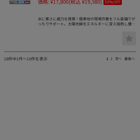
価格:
¥17,800
(税込 ¥19,580)
50%OFF
水に寒さに威力を発揮！極寒地の現場作業をフル装備でが
っちりサポート。太陽光線をエネルギーに変え吸熱し優れ
た保温効果を発揮する人気の防寒コート。
18件中1件～10件を表示
1
2
次へ
最後へ