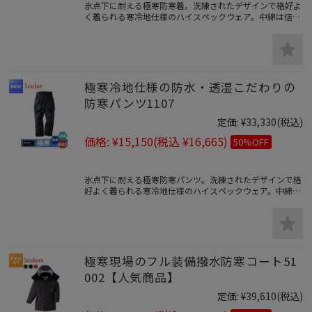
氷点下に耐える極寒防寒着。洗練されたデザインで格好よ
く着られる寒冷地仕様のハイスペックウェア。中綿は信頼
の3Mシンサレートを防寒着全体に搭載し軽量ながら抜群
の保温力を持つ。防水性に加え汗冷えを防ぐ透湿性も併せ
持ち蒸れを防ぎます。テフロン加工の強撥水の防汚性で汚
れにも強いので真冬の屋外作業にも釣りなど様々なアウト
ドアシーンで活躍します。
極寒冷地仕様の防水・透湿こだわりの
防寒パンツ1107
定価:
¥33,330
(税込)
価格:
¥15,150
(税込 ¥16,665)
50%OFF
氷点下に耐える極寒防寒パンツ。洗練されたデザインで格
好よく着られる寒冷地仕様のハイスペックウェア。中綿は
信頼の3Mシンサレートを防寒着全体に搭載し軽量ながら
抜群の保温力を持つ。防水性に加え汗冷えを防ぐ透湿性も
併せ持ち蒸れを防ぎます。テフロン加工の強撥水の防汚性
で汚れにも強いので真冬の屋外作業にも釣りなど様々なア
ウトドアシーンで活躍します。
極寒現場のフル装備撥水防寒コート51
002【人気商品】
定価:
¥39,610
(税込)