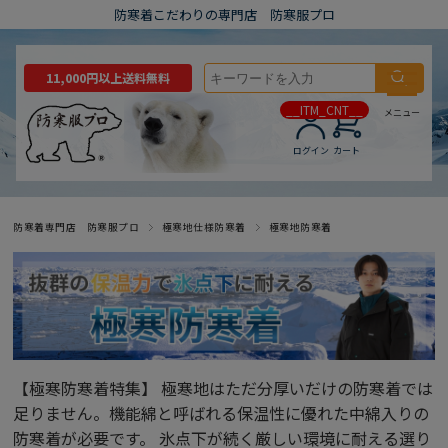
防寒着こだわりの専門店 防寒服プロ
11,000円以上送料無料
__ITM_CNT__
メニュー
ログイン
カート
防寒着専門店 防寒服プロ
極寒地仕様防寒着
極寒地防寒着
【極寒防寒着特集】 極寒地はただ分厚いだけの防寒着では
足りません。機能綿と呼ばれる保温性に優れた中綿入りの
防寒着が必要です。 氷点下が続く厳しい環境に耐える選り