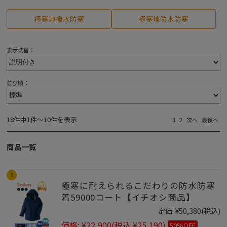
極寒地撥水防寒
極寒地防水防寒
表示切替：
並び順：
18件中1件～10件を表示
1
2
次へ
最後へ
商品一覧
極寒に耐えられるこだわりの防水防寒
着59000コート【イチオシ商品】
定価:
¥50,380
(税込)
価格:
¥22,900
(税込 ¥25,190)
50%OFF