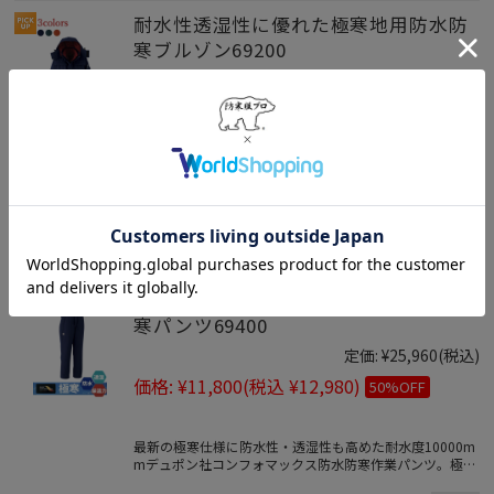
耐水性透湿性に優れた極寒地用防水防
寒ブルゾン69200
定価:
¥36,410
(税込)
価格:
¥16,550
(税込 ¥18,205)
50%OFF
最新の極寒仕様に防水性・透湿性も高めた耐水度10000m
mデュポン社コンフォマックス防水防寒作業着。極寒防寒
着として寒冷地・豪雪地帯など十分な実績がございます。
S～8Lサイズまであり。
耐水性透湿性に優れた極寒地用防水防
寒パンツ69400
定価:
¥25,960
(税込)
価格:
¥11,800
(税込 ¥12,980)
50%OFF
最新の極寒仕様に防水性・透湿性も高めた耐水度10000m
mデュポン社コンフォマックス防水防寒作業パンツ。極寒
防寒着とて寒冷地・豪雪地帯に十分な実績がございます。