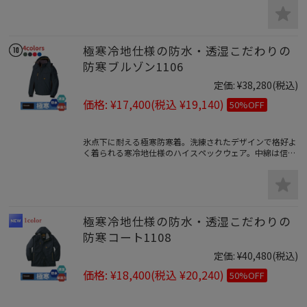
S～7Lサイズまであり。
極寒冷地仕様の防水・透湿こだわりの
防寒ブルゾン1106
定価:
¥38,280
(税込)
価格:
¥17,400
(税込 ¥19,140)
50%OFF
氷点下に耐える極寒防寒着。洗練されたデザインで格好よ
く着られる寒冷地仕様のハイスペックウェア。中綿は信頼
の3Mシンサレートを防寒着全体に搭載し軽量ながら抜群
の保温力を持つ。防水性に加え汗冷えを防ぐ透湿性も併せ
持ち蒸れを防ぎます。テフロン加工の強撥水の防汚性で汚
れにも強いので真冬の屋外作業にも釣りなど様々なアウト
ドアシーンで活躍します。
極寒冷地仕様の防水・透湿こだわりの
防寒コート1108
定価:
¥40,480
(税込)
価格:
¥18,400
(税込 ¥20,240)
50%OFF