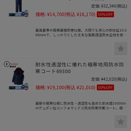
定価:
¥32,340
(税込)
価格:
¥14,700
(税込 ¥16,170)
50%OFF
最高基準の極寒最強防寒仕様。大雨でも安心の耐水圧10.0
00mmで、しっかりとした丈夫な高級透湿防水生地を使用
した、とても暖かい極寒防寒着の決定版！こだわりの寒冷
地仕様防水防寒パンツ。
耐水性透湿性に優れた極寒地用防水防
寒コート69300
定価:
¥42,020
(税込)
価格:
¥19,100
(税込 ¥21,010)
50%OFF
最新の極寒仕様に防水性・透湿性も高めた耐水度10000m
mデュポン社コンフォマックス防水防寒作業コート。極寒
地防寒着として十分な実績がございます。S～8Lサイズま
であり。