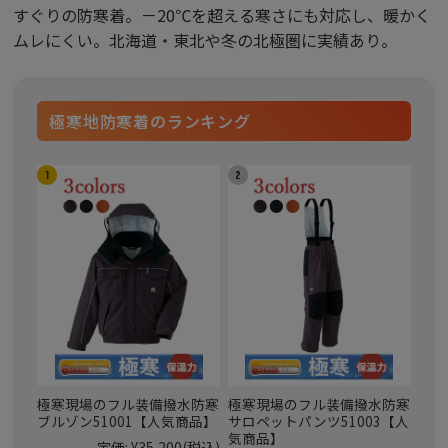
すぐりの防寒着。－20℃を超える寒さにも対応し、暖かく
ムレにくい。北海道・東北や冬の北極圏に実績あり。
極寒地防寒着のランキング
極寒現場のフル装備撥水防寒
極寒現場のフル装備撥水防寒
ブルゾン51001【人気商品】
サロペットパンツ51003【人
気商品】
定価:
¥35,200
(税込)