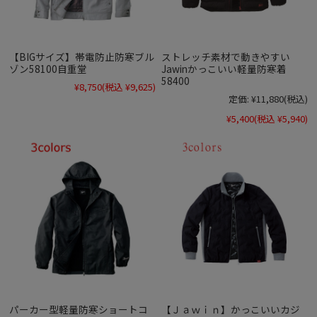
【BIGサイズ】帯電防止防寒ブル
ストレッチ素材で動きやすい
ゾン58100自重堂
Jawinかっこいい軽量防寒着
58400
¥8,750
(税込 ¥9,625)
定価:
¥11,880
(税込)
¥5,400
(税込 ¥5,940)
パーカー型軽量防寒ショートコ
【Ｊａｗｉｎ】かっこいいカジ