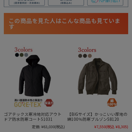
この商品を見た人はこんな商品も見ていま
す
ゴアテックス寒冷地対応アウト
【BIGサイズ】かっこいい厚地の
ドア防水防寒コート51031
綿100％防寒ブルゾン58120
定価:
¥63,030
(税込)
¥7,550
(税込 ¥8,305)