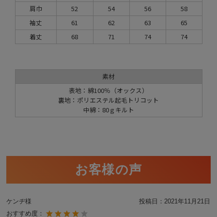
肩巾
52
54
56
58
袖丈
61
62
63
65
着丈
68
71
74
74
素材
表地：綿100％（オックス）
裏地：ポリエステル起毛トリコット
中綿：80ｇキルト
お客様の声
ケンヂ様
投稿日：
2021年11月21日
おすすめ度：