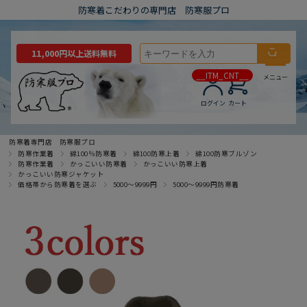
防寒着こだわりの専門店 防寒服プロ
11,000円以上送料無料
__ITM_CNT__
メニュー
ログイン
カート
防寒着専門店 防寒服プロ
防寒作業着
綿100％防寒着
綿100防寒上着
綿100防寒ブルゾン
防寒作業着
かっこいい防寒着
かっこいい防寒上着
かっこいい防寒ジャケット
価格帯から防寒着を選ぶ
5000～9999円
5000～9999円防寒着