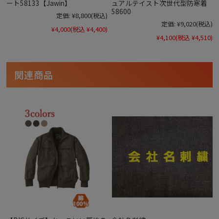
ート58133【Jawin】
ュアルテイスト次世代型防寒着
58600
定価:
¥8,800
(税込)
定価:
¥9,020
(税込)
¥4,000
(税込 ¥4,400)
¥4,100
(税込 ¥4,510)
関連商品