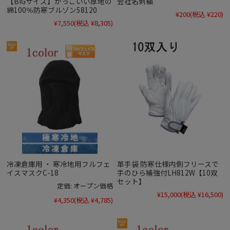
【BIGサイズ】かっこいい厚地の
会社名刺繍
綿100％防寒ブルゾン58120
¥200
(税込 ¥220)
¥7,550
(税込 ¥8,305)
冷凍倉庫用 ・ 寒冷地用フルフェ
革手袋 防寒仕様内側フリースで
イスマスクC-18
手のひら補強付LH812W【10双
セット】
定価:
オープン価格
¥15,000
(税込 ¥16,500)
¥4,350
(税込 ¥4,785)