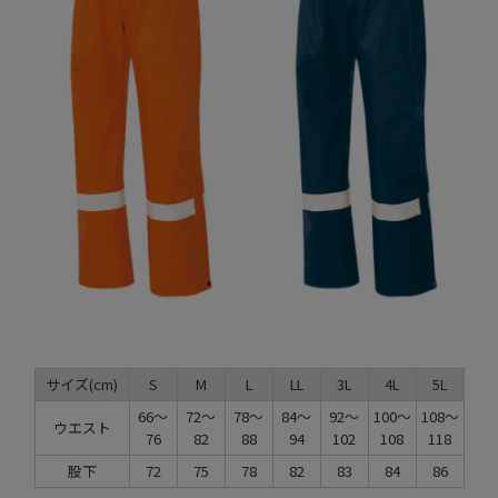
サイズ(cm)
S
M
L
LL
3L
4L
5L
66～
72～
78～
84～
92～
100～
108～
ウエスト
76
82
88
94
102
108
118
股下
72
75
78
82
83
84
86