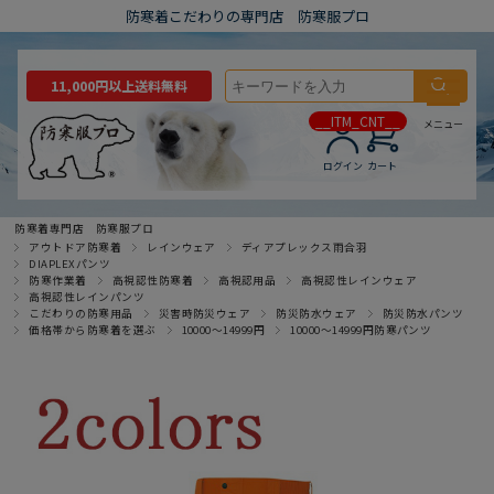
防寒着こだわりの専門店 防寒服プロ
11,000円以上送料無料
__ITM_CNT__
メニュー
ログイン
カート
防寒着専門店 防寒服プロ
アウトドア防寒着
レインウェア
ディアプレックス雨合羽
DIAPLEXパンツ
防寒作業着
高視認性防寒着
高視認用品
高視認性レインウェア
高視認性レインパンツ
こだわりの防寒用品
災害時防災ウェア
防災防水ウェア
防災防水パンツ
価格帯から防寒着を選ぶ
10000～14999円
10000～14999円防寒パンツ