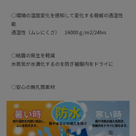
○環境の温度変化を感知して変化する脅威の透湿性
能
透湿性（ムレにくさ） 16000ｇ/m2/24hrs
○結露の発生を軽減
水蒸気が水滴化するのを防ぎ被服内をドライに
○安心の無孔質素材