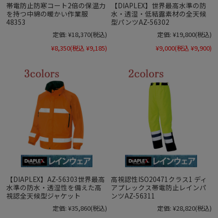
帯電防止防寒コート2倍の保温力
【DIAPLEX】世界最高水準の防
を持つ中綿の暖かい作業服
水・透湿・低結露素材の全天候
48353
型パンツAZ-56302
定価:
¥18,370
(税込)
定価:
¥19,800
(税込)
¥8,350
(税込 ¥9,185)
¥9,000
(税込 ¥9,900)
【DIAPLEX】AZ-56303世界最高
高視認性ISO20471クラス1 ディ
水準の防水・透湿性を備えた高
アプレックス帯電防止レインパ
視認全天候型ジャケット
ンツAZ-56311
定価:
¥35,860
(税込)
定価:
¥28,820
(税込)