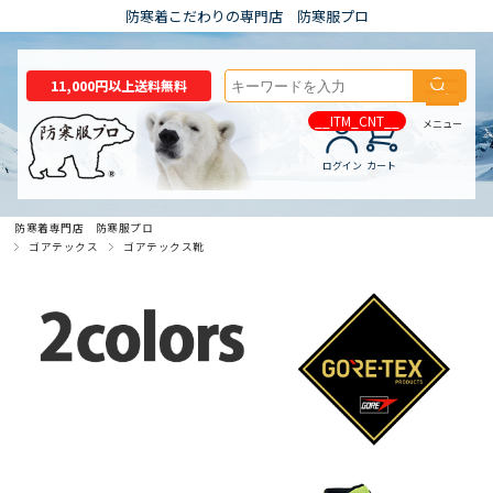
防寒着こだわりの専門店 防寒服プロ
11,000円以上送料無料
__ITM_CNT__
メニュー
ログイン
カート
防寒着専門店 防寒服プロ
ゴアテックス
ゴアテックス靴