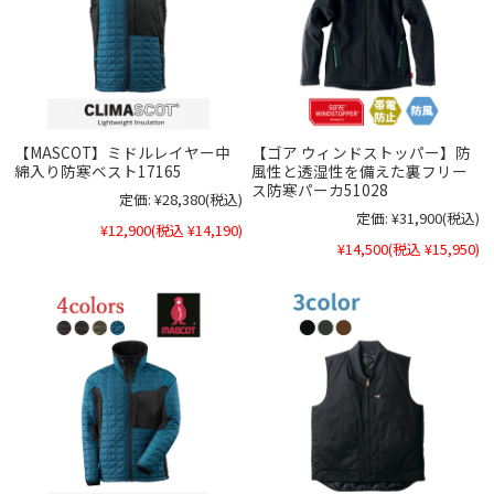
【MASCOT】ミドルレイヤー中
【ゴア ウィンドストッパー】防
綿入り防寒ベスト17165
風性と透湿性を備えた裏フリー
ス防寒パーカ51028
定価:
¥28,380
(税込)
定価:
¥31,900
(税込)
¥12,900
(税込 ¥14,190)
¥14,500
(税込 ¥15,950)