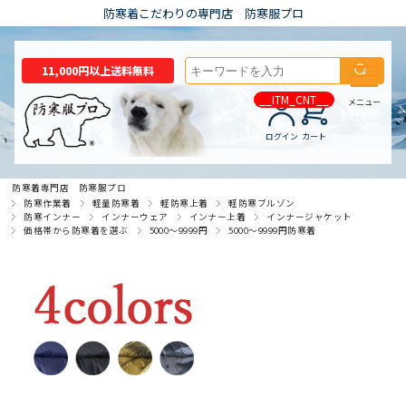
防寒着こだわりの専門店 防寒服プロ
11,000円以上送料無料
__ITM_CNT__
メニュー
ログイン
カート
防寒着専門店 防寒服プロ
防寒作業着
軽量防寒着
軽防寒上着
軽防寒ブルゾン
防寒インナー
インナーウェア
インナー上着
インナージャケット
価格帯から防寒着を選ぶ
5000～9999円
5000～9999円防寒着