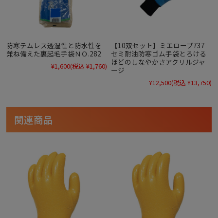
防寒テムレス透湿性と防水性を
【10双セット】ミエローブ737
兼ね備えた裏起毛手袋ＮＯ.282
セミ耐油防寒ゴム手袋とろける
ほどのしなやかさアクリルジャ
¥1,600
(税込 ¥1,760)
ージ
¥12,500
(税込 ¥13,750)
関連商品