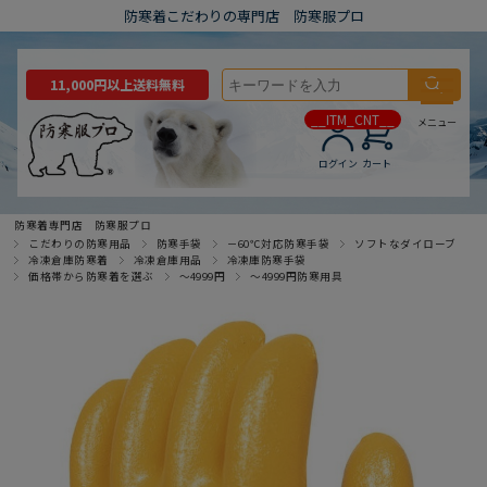
防寒着こだわりの専門店 防寒服プロ
11,000円以上送料無料
__ITM_CNT__
メニュー
ログイン
カート
防寒着専門店 防寒服プロ
こだわりの防寒用品
防寒手袋
－60℃対応防寒手袋
ソフトなダイローブ
冷凍倉庫防寒着
冷凍倉庫用品
冷凍庫防寒手袋
価格帯から防寒着を選ぶ
～4999円
～4999円防寒用具