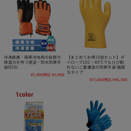
冷凍倉庫・極寒冷地用の抜群の
【まとめてお得10双セット】ダ
保温力を持つ透湿・防水防寒手
イローブ102 －60℃でもひび割
袋IS501
れない二重構造の防寒手袋 強固
なタイプ
¥5,400
(税込 ¥5,940)
¥37,000
(税込 ¥40,700)