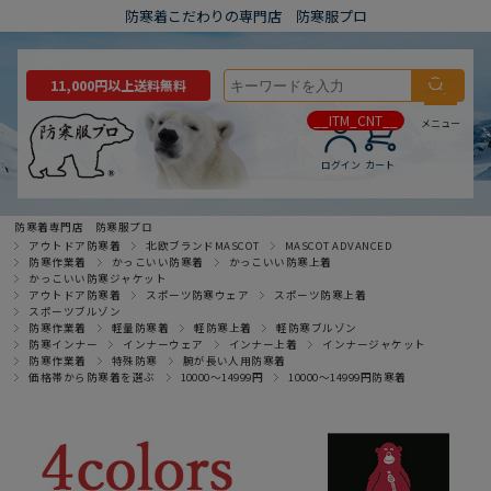
防寒着こだわりの専門店 防寒服プロ
11,000円以上送料無料
__ITM_CNT__
メニュー
ログイン
カート
防寒着専門店 防寒服プロ
アウトドア防寒着
北欧ブランドMASCOT
MASCOT ADVANCED
防寒作業着
かっこいい防寒着
かっこいい防寒上着
かっこいい防寒ジャケット
アウトドア防寒着
スポーツ防寒ウェア
スポーツ防寒上着
スポーツブルゾン
防寒作業着
軽量防寒着
軽防寒上着
軽防寒ブルゾン
防寒インナー
インナーウェア
インナー上着
インナージャケット
防寒作業着
特殊防寒
腕が長い人用防寒着
価格帯から防寒着を選ぶ
10000～14999円
10000～14999円防寒着