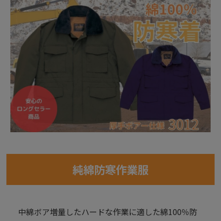
純綿防寒作業服
中綿ボア増量したハードな作業に適した綿100％防