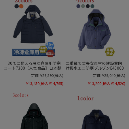
－30℃に耐える冷凍倉庫用防寒
二重織で丈夫な素材の建設業向
コート7300【人気商品】日本製
け撥水エコ防寒ブルゾンE45000
定価:
¥29,590
(税込)
定価:
¥29,040
(税込)
¥13,450
(税込 ¥14,795)
¥13,200
(税込 ¥14,520)