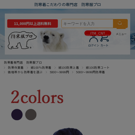
防寒着こだわりの専門店 防寒服プロ
11,000円以上送料無料
__ITM_CNT__
メニュー
ログイン
カート
防寒着専門店 防寒服プロ
防寒作業着
綿100％防寒着
綿100防寒上着
綿100防寒コート
価格帯から防寒着を選ぶ
5000～9999円
5000～9999円防寒着