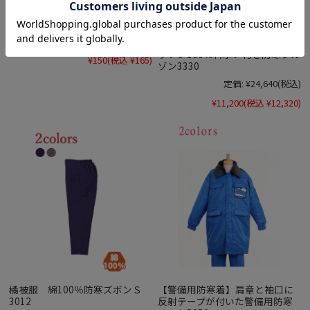
個人名刺繍
綿防寒着の定番モデル丈夫なコ
ットン100％衿ボア付き防寒ブル
¥150
(税込 ¥165)
ゾン3330
定価:
¥24,640
(税込)
¥11,200
(税込 ¥12,320)
橘被服 綿100％防寒ズボンＳ
【警備用防寒着】肩章と袖口に
3012
反射テープが付いた警備用防寒