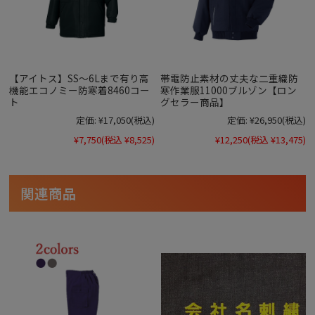
【アイトス】SS～6Lまで有り高
帯電防止素材の丈夫な二重織防
機能エコノミー防寒着8460コー
寒作業服11000ブルゾン【ロン
ト
グセラー商品】
定価:
¥17,050
(税込)
定価:
¥26,950
(税込)
¥7,750
(税込 ¥8,525)
¥12,250
(税込 ¥13,475)
関連商品