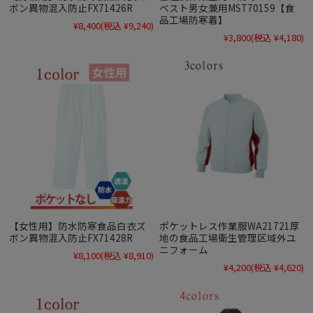
ボン異物混入防止FX71426R
ベスト男女兼用MST70159【食
品工場防寒着】
¥8,400
(税込 ¥9,240)
¥3,800
(税込 ¥4,180)
【女性用】防水防寒食品白衣ズ
ポケットレス作業服WA21721厚
ボン異物混入防止FX71428R
地の食品工場衛生管理区域外ユ
ニフォーム
¥8,100
(税込 ¥8,910)
¥4,200
(税込 ¥4,620)