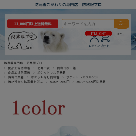
防寒着こだわりの専門店 防寒服プロ
11,000円以上送料無料
__ITM_CNT__
メニュー
ログイン
カート
防寒着専門店 防寒服プロ
食品工場防寒着
防寒白衣
防寒白衣上着
食品工場防寒着
ポケットレス防寒着
防寒作業着
ポケットなし防寒着
ポケットレスブルゾン
価格帯から防寒着を選ぶ
5000～9999円
5000～9999円防寒着