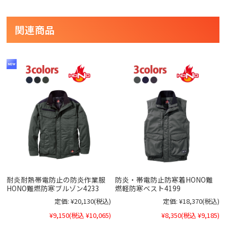
関連商品
耐炎耐熱帯電防止の防炎作業服
防炎・帯電防止防寒着HONO難
HONO難燃防寒ブルゾン4233
燃軽防寒ベスト4199
定価:
¥20,130
(税込)
定価:
¥18,370
(税込)
¥9,150
(税込 ¥10,065)
¥8,350
(税込 ¥9,185)