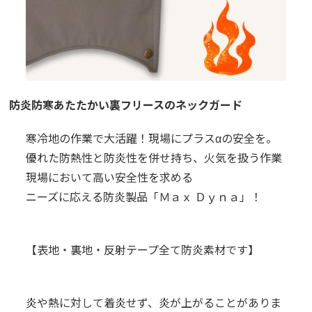
防炎防寒あたたかい裏フリースのネックガード
寒冷地の作業で大活躍！現場にプラスαの安全を。
優れた防熱性と防炎性を併せ持ち、火気を扱う作業
現場において高い安全性を求める
ニーズに応える防炎製品「Ｍａｘ Ｄｙｎａ」！
【表地・裏地・反射テープ全て防炎素材です】
炎や熱に対して着炎せず、炎が上がることがありま