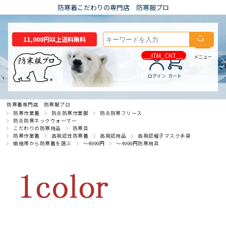
防寒着こだわりの専門店 防寒服プロ
11,000円以上送料無料
__ITM_CNT__
メニュー
ログイン
カート
防寒着専門店 防寒服プロ
防寒作業着
防炎防寒作業服
防炎防寒フリース
防炎防寒ネックウォーマー
こだわりの防寒用品
防寒具
防寒作業着
高視認性防寒着
高視認用品
高視認帽子マスク手袋
価格帯から防寒着を選ぶ
～4999円
～4999円防寒用具