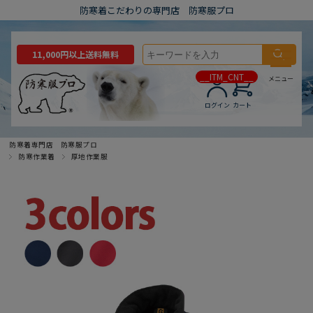
防寒着こだわりの専門店 防寒服プロ
11,000円以上送料無料
__ITM_CNT__
メニュー
ログイン
カート
防寒着専門店 防寒服プロ
防寒作業着
厚地作業服