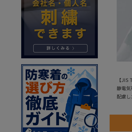
【JIS
静電気
配慮し