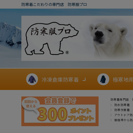
防寒着こだわりの専門店 防寒服プロ
冷凍倉庫防寒着
極寒地
防寒着専門店 
防水防寒着
防寒作業着
アウトドア防
価格帯から防