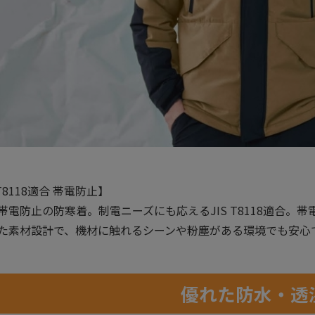
 T8118適合 帯電防止】
帯電防止の防寒着。制電ニーズにも応えるJIS T8118適合
た素材設計で、機材に触れるシーンや粉塵がある環境でも安心
優れた防水・透