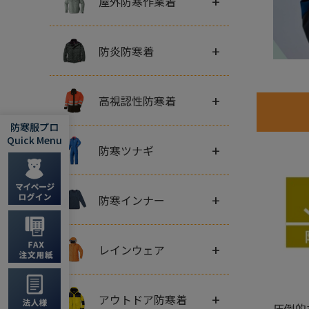
+
屋外防寒作業着
+
防炎防寒着
+
高視認性防寒着
防寒服プロ
Quick Menu
+
防寒ツナギ
+
防寒インナー
+
レインウェア
+
アウトドア防寒着
圧倒的