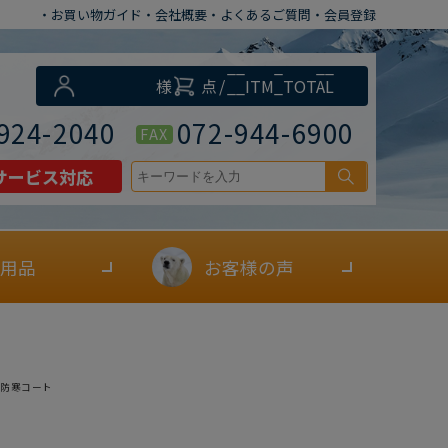
・お買い物ガイド
・会社概要
・よくあるご質問
・会員登録
__ITM_CNT__
様
点
/
__ITM_TOTAL
__
円
924-2040
072-944-6900
FAX
サービス対応
用品
お客様の声
ア防寒コート