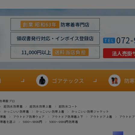
創業 昭和63年
防寒着専門店
072-
領収書発行対応・インボイス登録店
TEL
11,000円以上
送料当店負担
法人売掛
用
ゴアテックス
防寒
防寒服プロ
超防水防寒着
超防水防寒上着
超防水コート
かっこいい防寒着
かっこいい防寒上着
かっこいい防寒ジャケット
寒着
アウトドア防寒ウェア
アウトドア防寒着上下
アウトドア上着
アウトド
寒着を選ぶ
5000～9999円
5000～9999円防寒着