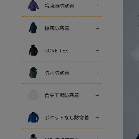
+
冷凍庫防寒着
+
極寒防寒着
+
GORE-TEX
+
防水防寒着
+
食品工場防寒着
+
ポケットなし防寒着