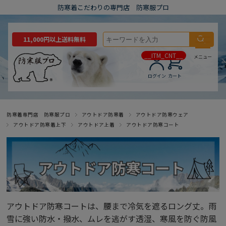
防寒着こだわりの専門店 防寒服プロ
11,000円以上送料無料
__ITM_CNT__
メニュー
ログイン
カート
防寒着専門店 防寒服プロ
アウトドア防寒着
アウトドア防寒ウェア
アウトドア防寒着上下
アウトドア上着
アウトドア防寒コート
アウトドア防寒コートは、腰まで冷気を遮るロング丈。雨
雪に強い防水・撥水、ムレを逃がす透湿、寒風を防ぐ防風