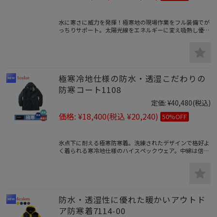
水に寒さに威力を発揮！極寒地の現場作業をフル装備でが
っちりサポート。太陽光線をエネルギーに変え吸熱し優れ
た保温効果を発揮する人気の防寒コート。
極寒冷地仕様の防水・透湿こだわりの
防寒コート1108
定価:
¥40,480
(税込)
価格:
¥18,400
(税込 ¥20,240)
50%OFF
氷点下に耐える極寒防寒着。洗練されたデザインで格好よ
く着られる寒冷地仕様のハイスペックウェア。中綿は信頼
の3Mシンサレートを防寒着全体に搭載し軽量ながら抜群
の保温力を持つ。防水性に加え汗冷えを防ぐ透湿性も併せ
持ち蒸れを防ぎます。テフロン加工の強撥水の防汚性で汚
れにも強いので真冬の屋外作業にも釣りなど様々なアウト
ドアシーンで活躍します。
防水・透湿性に優れた暖かいアウトド
ア防寒着7114-00