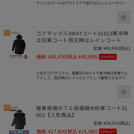
ザインのコートはアウトドアや釣りなどレジャーやワーク
シーンにも活躍します。透湿性・防水性・防風性・防寒
性・洗濯耐久性に優れた優れた機能性を持つ大人気のアウ
ターウェア。
ゴアテックス3WAYコート51023寒冷時
は防寒コート雨天時はレインコート
定価:
¥99,990
(税込)
価格:
¥45,450
(税込 ¥49,995)
50%OFF
人気のゴアテックス。脱着式3ＷＡＹで寒冷時は防寒ウェ
アとして、雨天時はレインウェアとして着用できるので、
通年使える防寒＆レインウェア。中綿はＮＡＳＡの為に開
発された優れた機能性のアウトラストを使用した贅沢な1
着です。
極寒現場のフル装備撥水防寒コート51
002【人気商品】
定価:
¥39,610
(税込)
価格:
¥17,800
(税込 ¥19,580)
50%OFF