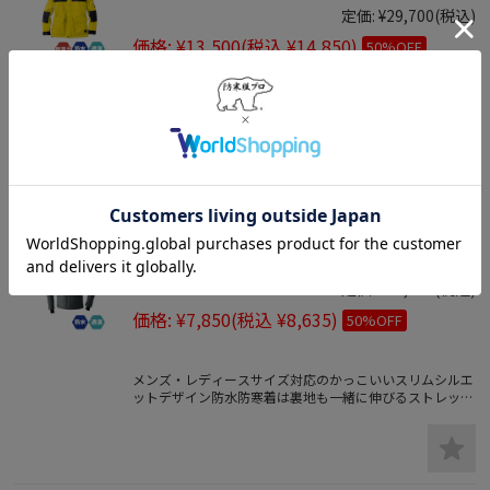
定価:
¥29,700
(税込)
価格:
¥13,500
(税込 ¥14,850)
50%OFF
かっこいいアウトドア防寒着。ワークはもちろんスキーな
どウィンタースポーツなどでも着られるデザインの優れた
機能性と防水性、暖かさを併せ持つアウターウェア。透湿
性があり汗冷えから身体を守ります。
男女兼用アウトドア防水防寒ストレッ
チパーカ65900
定価:
¥17,270
(税込)
価格:
¥7,850
(税込 ¥8,635)
50%OFF
メンズ・レディースサイズ対応のかっこいいスリムシルエ
ットデザイン防水防寒着は裏地も一緒に伸びるストレッチ
で動きやすくアウトドアレジャーや作業にも向きます。