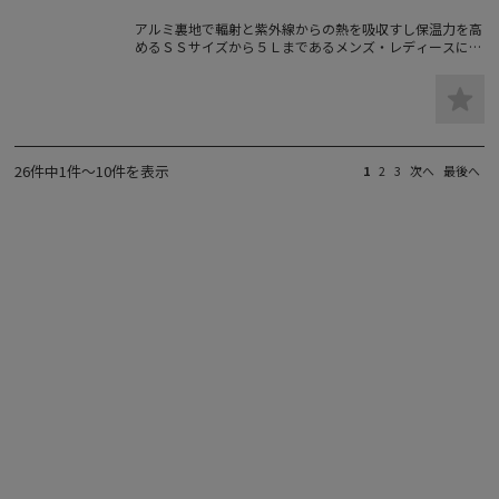
アルミ裏地で輻射と紫外線からの熱を吸収すし保温力を高
めるＳＳサイズから５Ｌまであるメンズ・レディースに対
応した防寒ジャケットです。
26件中1件～10件を表示
1
2
3
次へ
最後へ