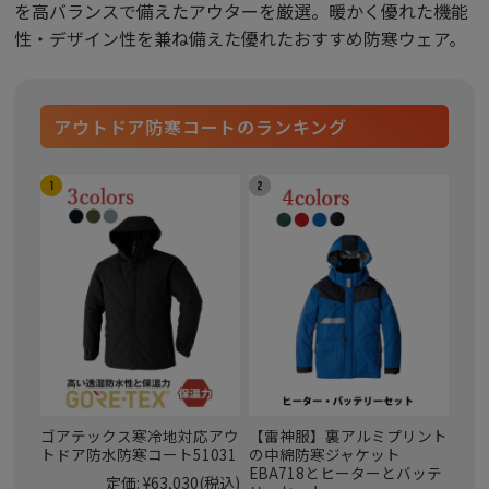
を高バランスで備えたアウターを厳選。暖かく優れた機能
性・デザイン性を兼ね備えた優れたおすすめ防寒ウェア。
アウトドア防寒コートのランキング
ゴアテックス寒冷地対応アウ
【雷神服】裏アルミプリント
トドア防水防寒コート51031
の中綿防寒ジャケット
EBA718とヒーターとバッテ
定価:
¥63,030
(税込)