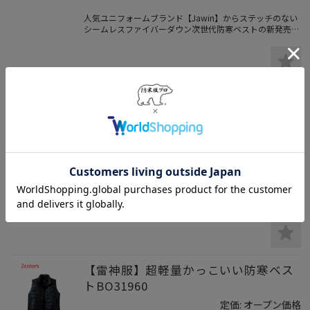
人気ユニフォームブランド【Jawin】からステッチのない
シームレスファイバーダウン次世代防寒ベストの新発売。
普段着感覚で着れるカジュアルテイストのおしゃれなアウ
トドアウェア。特有の幾何学柄が斬新なデザイン性と実用
性を兼ね備えた防寒着。
【雷神服】防寒インナーにもアウター
にもなるおしゃれなベストBO31950
定価:
オープン価格
価格:
¥3,900
(税込 ¥4,290)
【雷神服】上品なキルティングのおしゃれな雷神ベスト。
スーツや作業服のインナーとしてもアウターとしてレジャ
ーにもカジュアルに使えるおすすめ商品。空調風神服と同
じバッテリー（別売）で動く雷神発熱ユニット（別売）が
身体を暖める充実の機能で寒さ知らず。
【雷神服】超軽量かっこいい防寒ベス
トBO31960
定価:
オープン価格