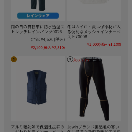
雨の日の自転車に防水透湿ス
冬はカイロ・夏は保冷材が入
トレッチレインパンツ0026
る便利なメッシュインナーベ
スト70008
定価:
¥4,620
(税込)
¥1,000
(税込 ¥1,100)
¥2,100
(税込 ¥2,310)
アルミ輻射熱で保温性抜群の
Jawinブランド裏起毛の寒い
こだわり防寒インナーベスト
冬に最適な吸湿発熱加工で暖