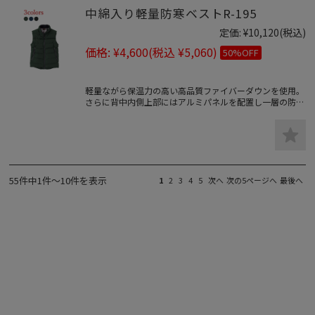
中綿入り軽量防寒ベストR-195
定価:
¥10,120
(税込)
価格:
¥4,600
(税込 ¥5,060)
50%OFF
軽量ながら保温力の高い高品質ファイバーダウンを使用。
さらに背中内側上部にはアルミパネルを配置し一層の防寒
性アップ。
55件中1件～10件を表示
1
2
3
4
5
次へ
次の5ページへ
最後へ