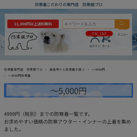
防寒着こだわりの専門店 防寒服プロ
11,000円以上送料無料
__ITM_CNT__
メニュー
ログイン
カート
防寒着専門店 防寒服プロ
価格帯から防寒着を選ぶ
～4999円
～4999円防寒着
4999円（税別）までの防寒着一覧です。
お求めやすい価格の防寒アウター・インナーの上着を集め
ました。