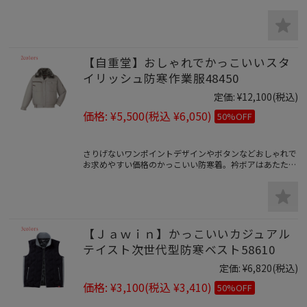
普段着感覚で着れるカジュアルテイストのおしゃれなアウ
トドアウェア。特有の幾何学柄が斬新なデザイン性と実用
性を兼ね備えた防寒着。
【自重堂】おしゃれでかっこいいスタ
イリッシュ防寒作業服48450
定価:
¥12,100
(税込)
価格:
¥5,500
(税込 ¥6,050)
50%OFF
さりげないワンポイントデザインやボタンなどおしゃれで
お求めやすい価格のかっこいい防寒着。衿ボアはあたたか
く軽量で動きやすい。
【Ｊａｗｉｎ】かっこいいカジュアル
テイスト次世代型防寒ベスト58610
定価:
¥6,820
(税込)
価格:
¥3,100
(税込 ¥3,410)
50%OFF