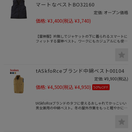
マートなベストBO32160
定価:
オープン価格
価格:
¥3,400
(税込 ¥3,740)
【雷神服】衿無しでジャケットの下に着られるスマートに
フィットする雷神ベスト。ワークにもカジュアルにも使え
るデザイン。空調風神服と同じバッテリー（別売）で動く
雷神発熱ユニット（別売）が身体を暖める充実の機能で寒
さ知らず。
tASkfoRceブランド中綿ベスト00104
定価:
¥9,900
(税込)
価格:
¥4,500
(税込 ¥4,950)
50%OFF
tASkfoRceブランドのタフに使えるおしゃれでかっこいい
男女兼用の中綿ベスト。冬の屋外作業をもっと軽やかに。
動きやすさと見た目がおしゃれな防寒ベスト。袖がない分
だけ肩周りが動かしやすい。