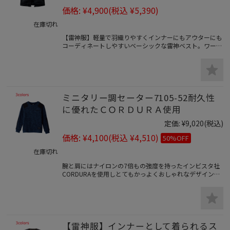
価格:
¥4,900
(税込 ¥5,390)
在庫切れ
【雷神服】軽量で羽織りやすくインナーにもアウターにも
コーディネートしやすいベーシックな雷神ベスト。ワーク
にもカジュアルにも使えるデザイン。空調風神服と同じバ
ッテリー（別売）で動く雷神発熱ユニット（別売）が身体
を暖める充実の機能で寒さ知らず。
ミニタリー調セーター7105-52耐久性
に優れたＣＯＲＤＵＲＡ使用
定価:
¥9,020
(税込)
価格:
¥4,100
(税込 ¥4,510)
50%OFF
在庫切れ
腕と肩にはナイロンの7倍もの強度を持ったインビスタ社
CORDURAを使用しとてもかっよくおしゃれなデザインの
ワークでもタウンユースでも着られる裏起毛セーター。
【雷神服】インナーとして着られるス