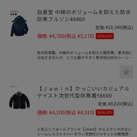
自重堂 中綿のボリュームを抑えた防水
防寒ブルゾン48460
定価:
¥10,340
(税込)
価格:
¥4,700
(税込 ¥5,170)
50%OFF
防水防寒着。中綿のボリュームを抑えた軽防寒。寒冷地に
は向きませんが、とても動きやすく寒冷地以外のシーンで
大活躍の防水防寒服です。
【Ｊａｗｉｎ】かっこいいカジュアル
テイスト次世代型防寒着58600
定価:
¥9,020
(税込)
価格:
¥4,100
(税込 ¥4,510)
50%OFF
人気ユニフォームブランド【Jawin】からステッチのない
シームレスファイバーダウン次世代ジャケットの新発売。