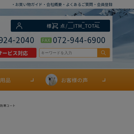
・お買い物ガイド
・会社概要
・よくあるご質問
・会員登録
__ITM_CNT__
様
点
/
__ITM_TOTAL
__
円
924-2040
072-944-6900
FAX
サービス対応
用品
お客様の声
ア防寒コート