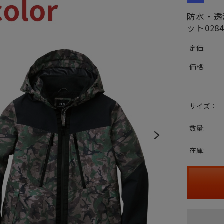
防水・透
ット0284
定価:
価格:
サイズ：
数量:
在庫: