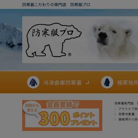
防寒着こだわりの専門店 防寒服プロ
冷凍倉庫防寒着
極寒地
防寒着専門店 
アウトドア防
防寒作業着
価格帯から防