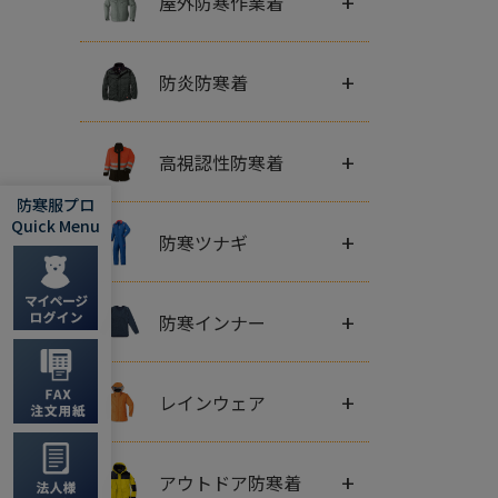
+
屋外防寒作業着
+
防炎防寒着
+
高視認性防寒着
防寒服プロ
Quick Menu
+
防寒ツナギ
+
防寒インナー
+
レインウェア
+
アウトドア防寒着