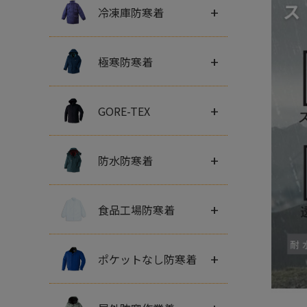
+
冷凍庫防寒着
+
極寒防寒着
+
GORE-TEX
+
防水防寒着
+
食品工場防寒着
+
ポケットなし防寒着