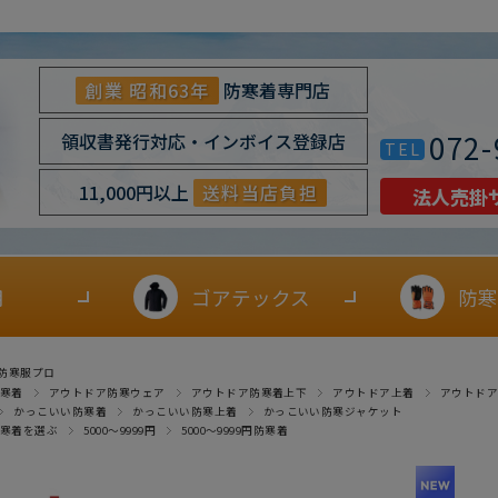
創業 昭和63年
防寒着専門店
072-
領収書発行対応・インボイス登録店
TEL
11,000円以上
送料当店負担
法人売掛
用
ゴアテックス
防寒
防寒服プロ
寒着
アウトドア防寒ウェア
アウトドア防寒着上下
アウトドア上着
アウトド
かっこいい防寒着
かっこいい防寒上着
かっこいい防寒ジャケット
寒着を選ぶ
5000～9999円
5000～9999円防寒着